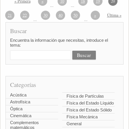
« Primera
«
10
18
19
20
...
...
21
22
30
40
50
»
Última »
...
...
Buscar
Encuentra la información que necesitas, introduce el
tema:
Categorías
Acústica
Física de Partículas
Astrofísica
Física del Estado Líquido
Óptica
Física del Estado Sólido
Cinemática
Física Mecánica
Complementos
General
matemáticos