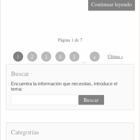
Continuar leyendo
Página 1 de 7
1
2
3
4
5
»
Última »
...
Buscar
Encuentra la información que necesitas, introduce el
tema:
Categorías