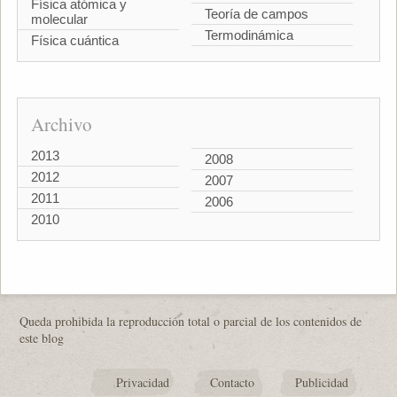
Física atómica y
Teoría de campos
molecular
Termodinámica
Física cuántica
Archivo
2013
2008
2012
2007
2011
2006
2010
Queda prohibida la reproducción total o parcial de los contenidos de
este blog
Privacidad
Contacto
Publicidad