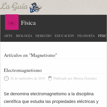
Física
ARTE
BIOLOGÍA
DERECHO
EDUCACIÓN
FILOSOFÍA
FÍSI
Artículos en "Magnetismo"
Electromagnetismo
26 de septiembre de 2010
Publicado por Monica González
Se denomina electromagnetismo a la disciplina
científica que estudia las propiedades eléctricas y