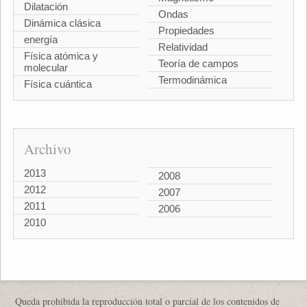
Dilatación
Ondas
Dinámica clásica
Propiedades
energía
Relatividad
Física atómica y
Teoría de campos
molecular
Termodinámica
Física cuántica
Archivo
2013
2008
2012
2007
2011
2006
2010
Queda prohibida la reproducción total o parcial de los contenidos de