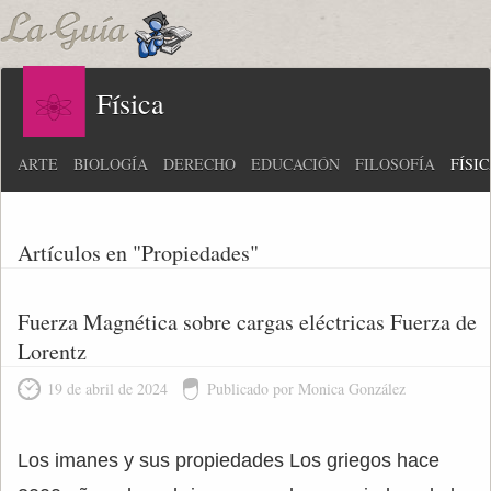
Física
ARTE
BIOLOGÍA
DERECHO
EDUCACIÓN
FILOSOFÍA
FÍSI
Artículos en "Propiedades"
Fuerza Magnética sobre cargas eléctricas Fuerza de
Lorentz
19 de abril de 2024
Publicado por Monica González
Los imanes y sus propiedades Los griegos hace