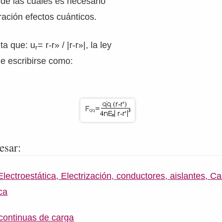
r de las cuales es necesario
ación efectos cuánticos.
ta que: u
= r-r» / |r-r»|, la ley
r
 escribirse como:
esar:
ectroestática, Electrización, conductores, aislantes, Ca
ca
 continuas de carga