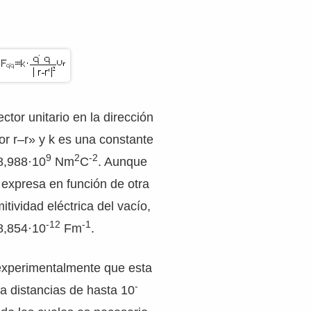
ector unitario en la dirección
tor r–r» y k es una constante
9
2
-2
8,988·10
Nm
C
. Aunque
expresa en función de otra
itividad eléctrica del vacío,
-12
-1
8,854·10
Fm
.
experimentalmente que esta
-
a distancias de hasta 10