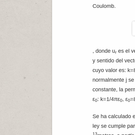
Coulomb.
, donde u
es el v
r
y sentido del vec
cuyo valor es: k=
normalmente j se 
constante, la perm
ε
: k=1/4πε
, ε
=
0
0
0
Se ha calculado 
ley se cumple par
13