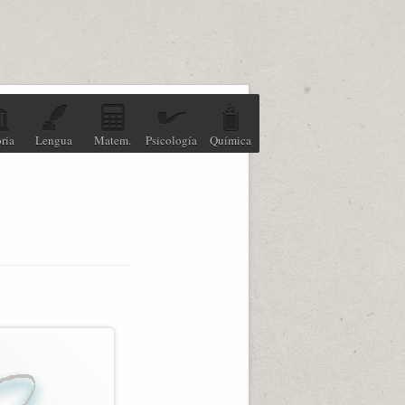
ria
Lengua
Matem.
Psicología
Química