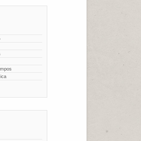
o
s
campos
ica