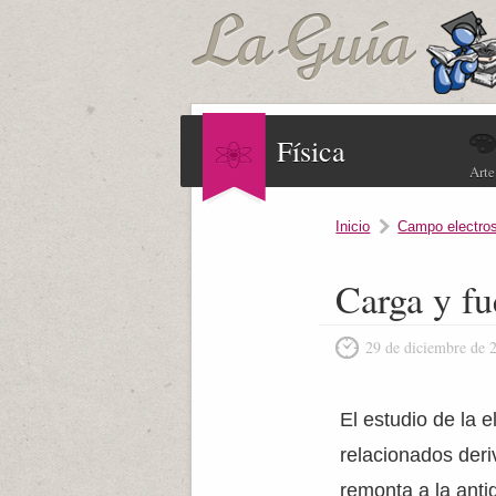
Física
Arte
Inicio
Campo electros
Carga y fu
29 de diciembre de 
El estudio de la e
relacionados der
remonta a la anti