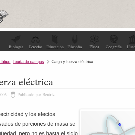
Biología
Derecho
Educación
Filosofía
Física
Geografía
Histo
tático
,
Teoría de campos
Carga y fuerza eléctrica
erza eléctrica
2006
Publicado por Beatriz
lectricidad y los efectos
ivados de porciones de masa se
güedad, pero no es hasta el siglo