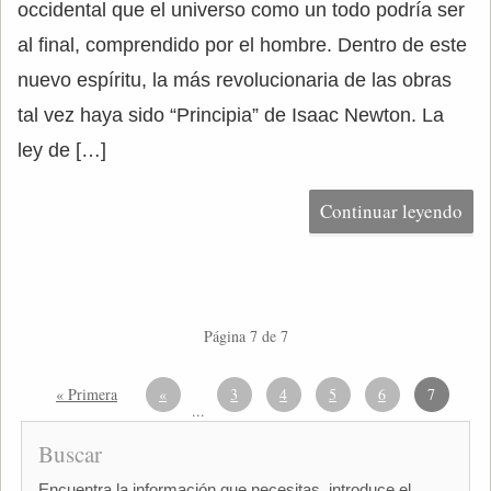
occidental que el universo como un todo podría ser
al final, comprendido por el hombre. Dentro de este
nuevo espíritu, la más revolucionaria de las obras
tal vez haya sido “Principia” de Isaac Newton. La
ley de […]
Continuar leyendo
Página 7 de 7
« Primera
«
3
4
5
6
7
...
Buscar
Encuentra la información que necesitas, introduce el