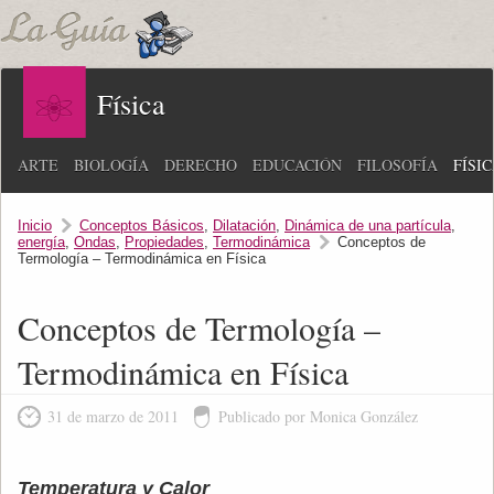
Física
ARTE
BIOLOGÍA
DERECHO
EDUCACIÓN
FILOSOFÍA
FÍSI
Inicio
Conceptos Básicos
,
Dilatación
,
Dinámica de una partícula
,
energía
,
Ondas
,
Propiedades
,
Termodinámica
Conceptos de
Termología – Termodinámica en Física
Conceptos de Termología –
Termodinámica en Física
31 de marzo de 2011
Publicado por Monica González
Temperatura y Calor