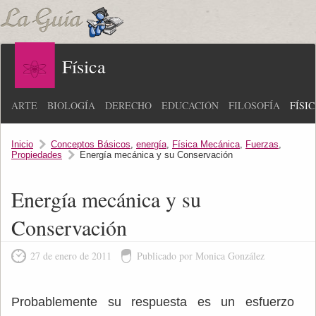
Física
ARTE
BIOLOGÍA
DERECHO
EDUCACIÓN
FILOSOFÍA
FÍSI
Inicio
Conceptos Básicos
,
energía
,
Física Mecánica
,
Fuerzas
,
Propiedades
Energía mecánica y su Conservación
Energía mecánica y su
Conservación
27 de enero de 2011
Publicado por Monica González
Probablemente su respuesta es un esfuerzo