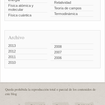
Relatividad
Física atómica y
Teoría de campos
molecular
Termodinámica
Física cuántica
Archivo
2013
2008
2012
2007
2011
2006
2010
Queda prohibida la reproducción total o parcial de los contenidos de
este blog