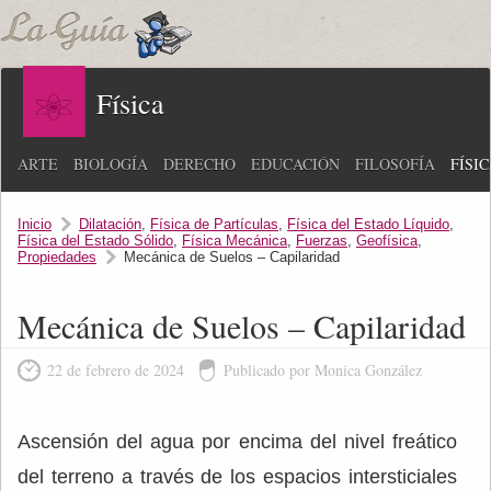
Física
ARTE
BIOLOGÍA
DERECHO
EDUCACIÓN
FILOSOFÍA
FÍSI
Inicio
Dilatación
,
Física de Partículas
,
Física del Estado Líquido
,
Física del Estado Sólido
,
Física Mecánica
,
Fuerzas
,
Geofísica
,
Propiedades
Mecánica de Suelos – Capilaridad
Mecánica de Suelos – Capilaridad
22 de febrero de 2024
Publicado por Monica González
Ascensión del agua por encima del nivel freático
del terreno a través de los espacios intersticiales