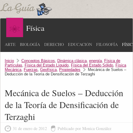
Física
ARTE
BIOLOGÍA
DERECHO
EDUCACIÓN
FILOSOFÍA
FÍSI
Inicio
Conceptos Básicos
,
Dinámica clásica
,
energía
,
Física de
Partículas
,
Física del Estado Líquido
,
Física del Estado Sólido
,
Física
Mecánica
,
Fuerzas
,
Geofísica
,
Propiedades
Mecánica de Suelos –
Deducción de la Teoría de Densificación de Terzaghi
Mecánica de Suelos – Deducción
de la Teoría de Densificación de
Terzaghi
31 de enero de 2012
Publicado por Monica González