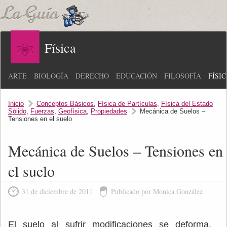
Física
ARTE
BIOLOGÍA
DERECHO
EDUCACIÓN
FILOSOFÍA
FÍSI
Inicio
Conceptos Básicos
,
Física de Partículas
,
Física del Estado
Sólido
,
Fuerzas
,
Geofísica
,
Propiedades
Mecánica de Suelos –
Tensiones en el suelo
Mecánica de Suelos – Tensiones en
el suelo
31 de diciembre de 2011
Publicado por Monica González
El suelo al sufrir modificaciones se deforma,