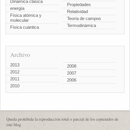
Dinámica clásica
Propiedades
energía
Relatividad
Física atómica y
Teoría de campos
molecular
Termodinámica
Física cuántica
Archivo
2013
2008
2012
2007
2011
2006
2010
Queda prohibida la reproducción total o parcial de los contenidos de
este blog