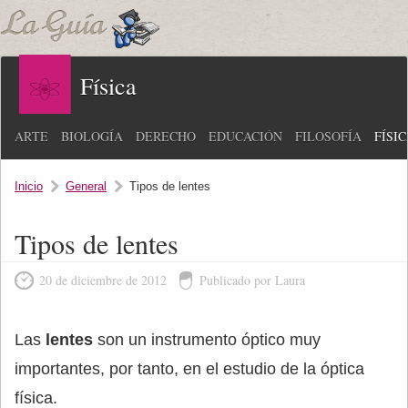
Física
ARTE
BIOLOGÍA
DERECHO
EDUCACIÓN
FILOSOFÍA
FÍSI
Inicio
General
Tipos de lentes
Tipos de lentes
20 de diciembre de 2012
Publicado por Laura
Las
lentes
son un instrumento óptico muy
importantes, por tanto, en el estudio de la óptica
física.