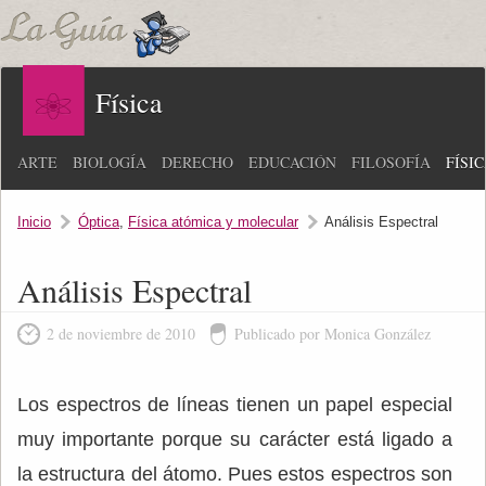
Física
ARTE
BIOLOGÍA
DERECHO
EDUCACIÓN
FILOSOFÍA
FÍSI
Inicio
Óptica
,
Física atómica y molecular
Análisis Espectral
Análisis Espectral
2 de noviembre de 2010
Publicado por Monica González
Los espectros de líneas tienen un papel especial
muy importante porque su carácter está ligado a
la estructura del átomo. Pues estos espectros son