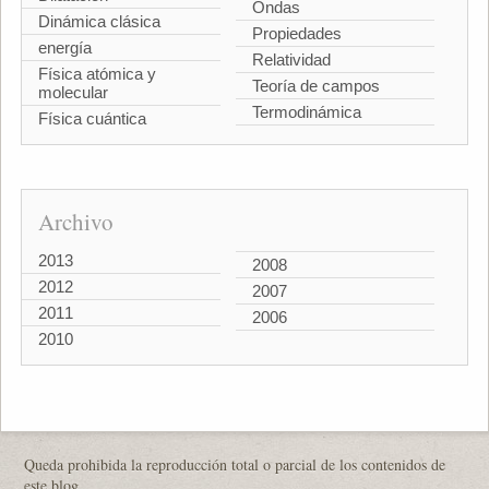
Ondas
Dinámica clásica
Propiedades
energía
Relatividad
Física atómica y
Teoría de campos
molecular
Termodinámica
Física cuántica
Archivo
2013
2008
2012
2007
2011
2006
2010
Queda prohibida la reproducción total o parcial de los contenidos de
este blog