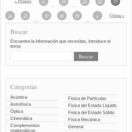
« Primera
«
10
21
22
23
...
...
24
25
30
40
50
»
Última »
...
...
Buscar
Encuentra la información que necesitas, introduce el
tema:
Categorías
Acústica
Física de Partículas
Astrofísica
Física del Estado Líquido
Óptica
Física del Estado Sólido
Cinemática
Física Mecánica
Complementos
General
matemáticos