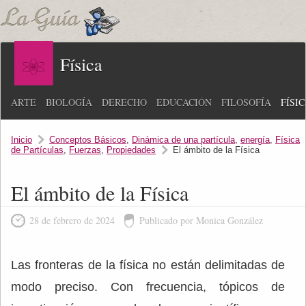
Física
ARTE
BIOLOGÍA
DERECHO
EDUCACIÓN
FILOSOFÍA
FÍSI
Inicio
Conceptos Básicos
,
Dinámica de una partícula
,
energía
,
Física
de Partículas
,
Fuerzas
,
Propiedades
El ámbito de la Física
El ámbito de la Física
28 de febrero de 2024
Publicado por Monica González
Las fronteras de la física no están delimitadas de
modo preciso. Con frecuencia, tópicos de