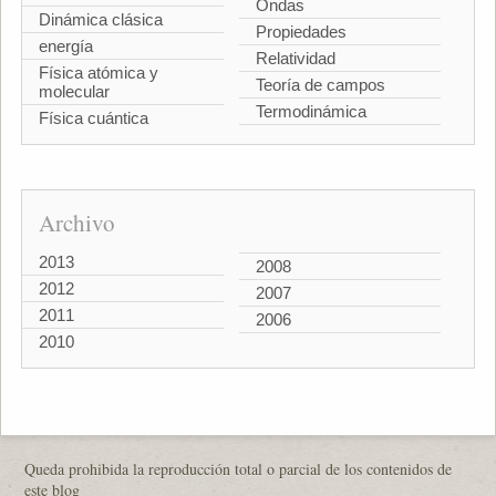
Ondas
Dinámica clásica
Propiedades
energía
Relatividad
Física atómica y
Teoría de campos
molecular
Termodinámica
Física cuántica
Archivo
2013
2008
2012
2007
2011
2006
2010
Queda prohibida la reproducción total o parcial de los contenidos de
este blog