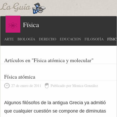
Física
ARTE
BIOLOGÍA
DERECHO
EDUCACIÓN
FILOSOFÍA
FÍSI
Artículos en "Física atómica y molecular"
Física atómica
27 de enero de 2011
Publicado por Monica González
Algunos filósofos de la antigua Grecia ya admitió
que cualquier cuestión se compone de diminutas