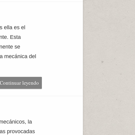
 ella es el
nte. Esta
onente se
cia mecánica del
Continuar leyendo
 mecánicos, la
 las provocadas