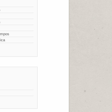
o
s
campos
ica