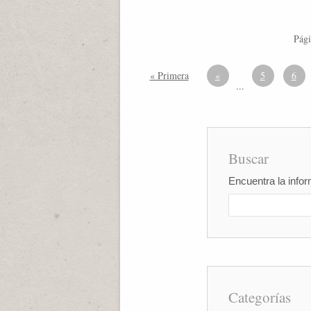
Pági
« Primera
«
5
6
...
Buscar
Encuentra la infor
Categorías