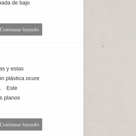
inada de bajo
Continuar leyendo
as y estas
ón plástica ocure
s. Este
os planos
Continuar leyendo