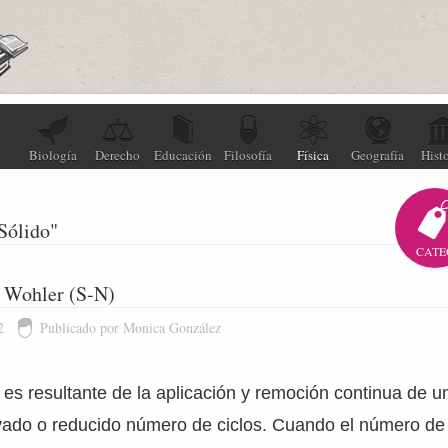
Biología
Derecho
Educación
Filosofía
Física
Geografía
Histo
 Sólido"
CATE
e Wohler (S-N)
2
Publicado por Monica González
ga es resultante de la aplicación y remoción continua de 
vado o reducido número de ciclos. Cuando el número de