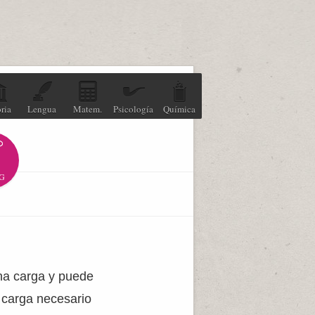
ria
Lengua
Matem.
Psicología
Química
G
una carga y puede
 carga necesario