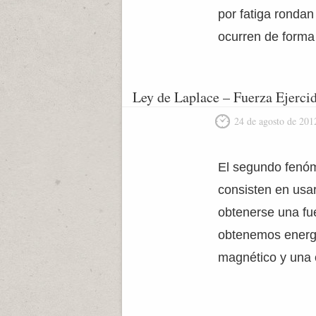
por fatiga rondan
ocurren de forma 
Ley de Laplace – Fuerza Ejerci
24 de agosto de 201
El segundo fenóm
consisten en usa
obtenerse una fue
obtenemos energí
magnético y una 