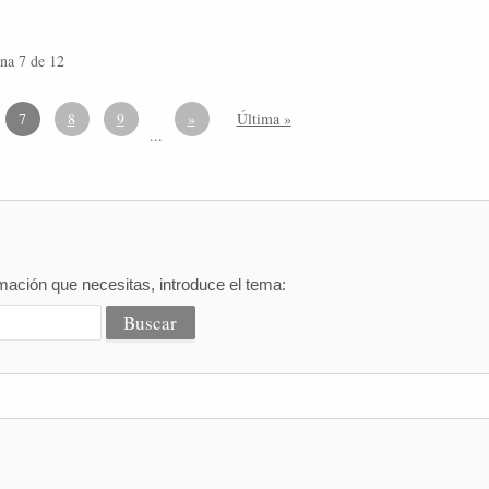
na 7 de 12
7
8
9
»
Última »
...
mación que necesitas, introduce el tema: