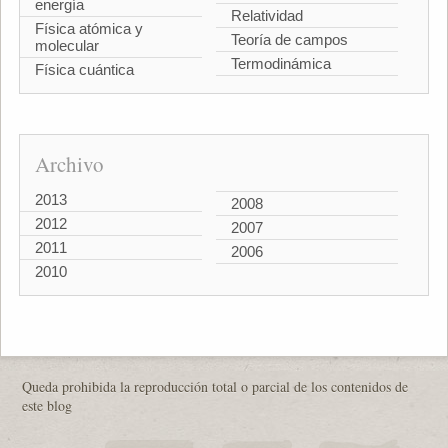
energía
Relatividad
Física atómica y
Teoría de campos
molecular
Termodinámica
Física cuántica
Archivo
2013
2008
2012
2007
2011
2006
2010
Queda prohibida la reproducción total o parcial de los contenidos de
este blog