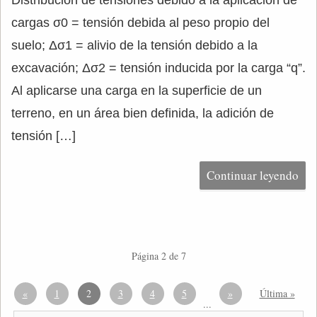
Distribución de tensiones debido a la aplicación de
cargas σ0 = tensión debida al peso propio del
suelo; Δσ1 = alivio de la tensión debido a la
excavación; Δσ2 = tensión inducida por la carga “q”.
Al aplicarse una carga en la superficie de un
terreno, en un área bien definida, la adición de
tensión […]
Continuar leyendo
Página 2 de 7
«
1
2
3
4
5
»
Última »
...