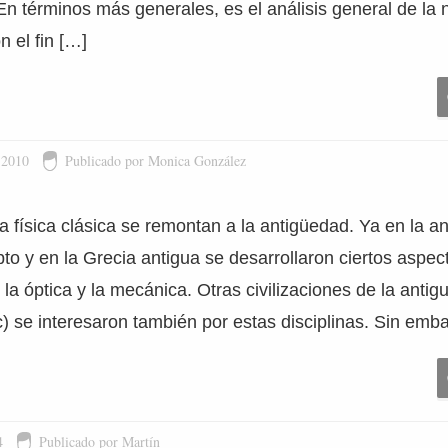
 En términos más generales, es el análisis general de la 
n el fin […]
 2010
Publicado por Monica González
a física clásica se remontan a la antigüedad. Ya en la an
pto y en la Grecia antigua se desarrollaron ciertos aspe
 la óptica y la mecánica. Otras civilizaciones de la antig
c) se interesaron también por estas disciplinas. Sin emb
4
Publicado por Martín