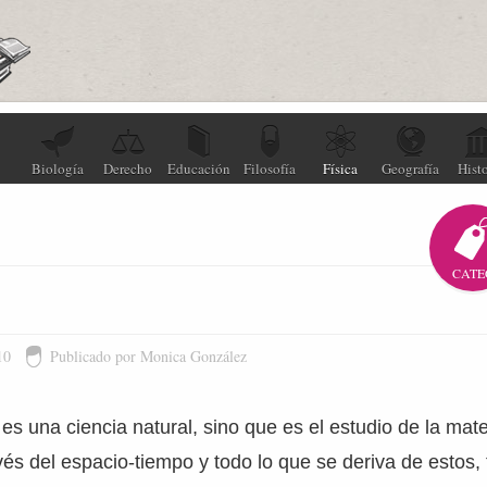
Biología
Derecho
Educación
Filosofía
Física
Geografía
Histo
CATE
10
Publicado por Monica González
 es una ciencia natural, sino que es el estudio de la mate
és del espacio-tiempo y todo lo que se deriva de estos,