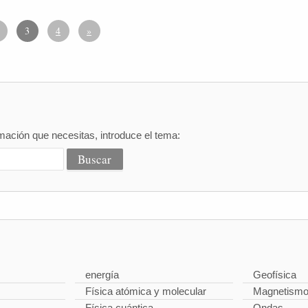
3
4
»
mación que necesitas, introduce el tema:
energía
Geofísica
Física atómica y molecular
Magnetism
Física cuántica
Ondas