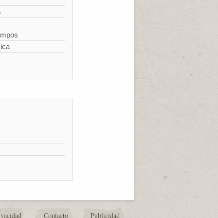
s
campos
ica
ivacidad
Contacto
Publicidad