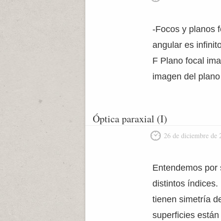
-Focos y planos 
angular es infini
F Plano focal ima
imagen del plano
Óptica paraxial (I)
26 de diciembre de 
Entendemos por s
distintos índices
tienen simetría d
superficies están