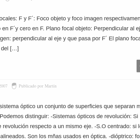
focales: F y F´: Foco objeto y foco imagen respectivame
to en F´y cero en F. Plano focal objeto: Perpendicular al 
gen: perpendicular al eje y que pasa por F´ El plano foc
 del […]
2007
Publicado por Martín
istema óptico un conjunto de superficies que separan 
. Podemos distinguir: -Sistemas ópticos de revolución: Si 
e revolución respecto a un mismo eje. -S.O centrado: si l
 alineados. Son los mñas usados en óptica. -dióptrico: f