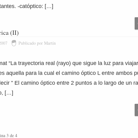
tantes. -catóptico: […]
ica (II)
2007
Publicado por Martín
mat “La trayectoria real (rayo) que sigue la luz para viaja
es aquella para la cual el camino óptico L entre ambos 
decir ” El camino óptico entre 2 puntos a lo largo de un r
o, […]
ina 3 de 4