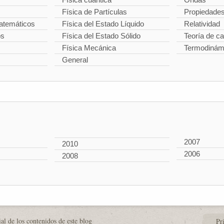
Física de Partículas
Propiedade
temáticos
Física del Estado Líquido
Relatividad
os
Física del Estado Sólido
Teoría de 
Física Mecánica
Termodinám
General
2007
2010
2006
2008
al de los contenidos de este blog
Pr