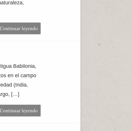
naturaleza,
Continuar leyendo
tigua Babilonia,
ctos en el campo
uedad (India,
argo, […]
Continuar leyendo