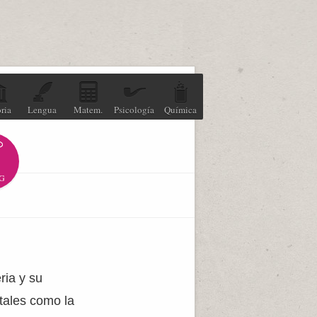
ria
Lengua
Matem.
Psicología
Química
G
ria y su
 tales como la