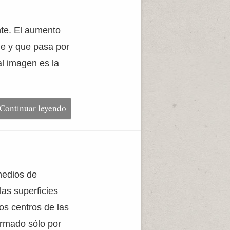
nte. El aumento
eje y que pasa por
al imagen es la
Continuar leyendo
medios de
las superficies
os centros de las
ormado sólo por