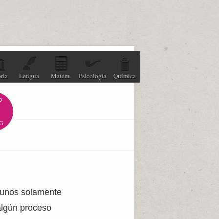
ria
Lengua
Matem.
Psicología
Química
G
lgunos solamente
algún proceso