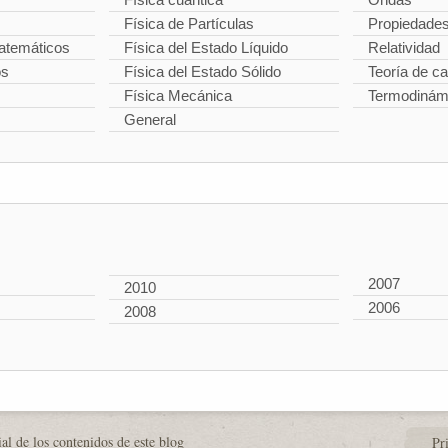
Física de Partículas
Propiedade
temáticos
Física del Estado Líquido
Relatividad
os
Física del Estado Sólido
Teoría de 
Física Mecánica
Termodinám
General
2007
2010
2006
2008
al de los contenidos de este blog
Pr