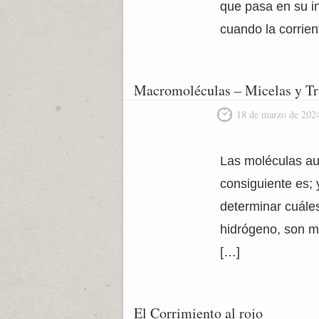
que pasa en su in
cuando la corrien
Macromoléculas – Micelas y Tr
18 de marzo de 202
Las moléculas au
consiguiente es;
determinar cuále
hidrógeno, son m
[…]
El Corrimiento al rojo