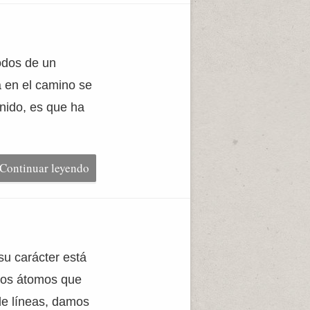
nodos de un
a en el camino se
onido, es que ha
Continuar leyendo
su carácter está
 los átomos que
de líneas, damos