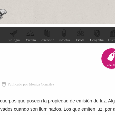
Biología
Derecho
Educación
Filosofía
Física
Geografía
Histo
CATE
Publicado por Monica González
 cuerpos que poseen la propiedad de emisión de luz. A
vados cuando son iluminados. Los que emiten luz, por 