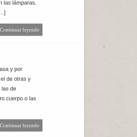
n las lámparas,
[…]
Continuar leyendo
asa y por
l de otras y
 las de
ro cuerpo o las
Continuar leyendo