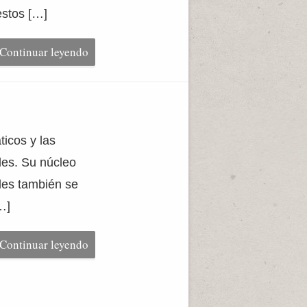
estos […]
Continuar leyendo
icos y las
les. Su núcleo
ales también se
…]
Continuar leyendo