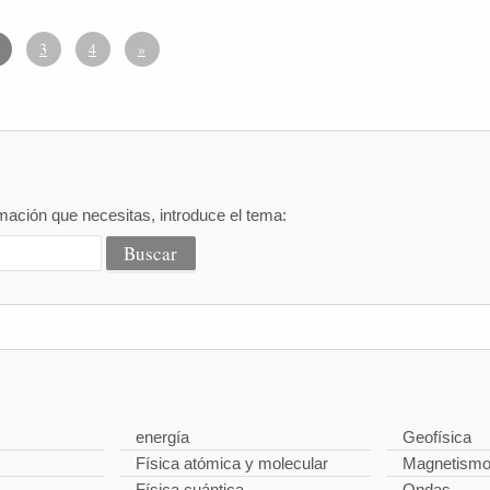
3
4
»
mación que necesitas, introduce el tema:
energía
Geofísica
Física atómica y molecular
Magnetism
Física cuántica
Ondas