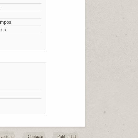
s
campos
ica
ivacidad
Contacto
Publicidad