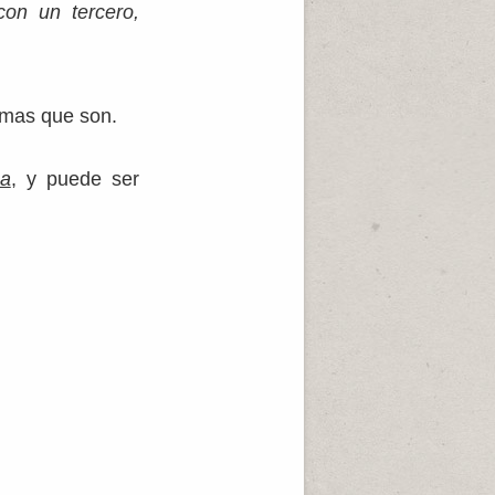
con un tercero,
emas que son.
ca
, y puede ser