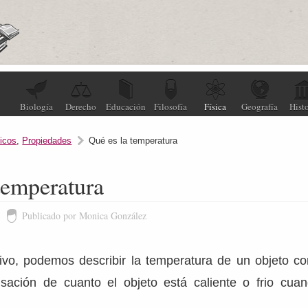
Biología
Derecho
Educación
Filosofía
Física
Geografía
Histo
icos
,
Propiedades
Qué es la temperatura
temperatura
Publicado por Monica González
ivo, podemos describir la temperatura de un objeto c
nsación de cuanto el objeto está caliente o frio cu