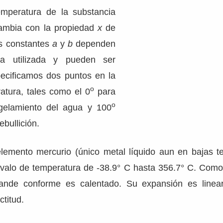
mperatura de la substancia
cambia con la propiedad
x
de
as constantes
a
y
b
dependen
ia utilizada y pueden ser
pecificamos dos puntos en la
o
atura, tales como el 0
para
o
gelamiento del agua y 100
ebullición.
elemento mercurio (único metal líquido aun en bajas t
ervalo de temperatura de -38.9° C hasta 356.7° C. Como 
ande conforme es calentado. Su expansión es line
ctitud.