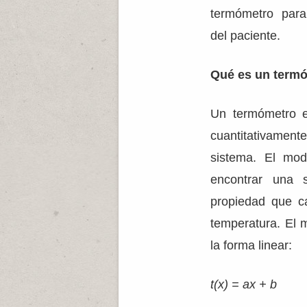
termómetro para
del paciente.
Qué es un term
Un termómetro e
cuantitativame
sistema. El mod
encontrar una 
propiedad que c
temperatura. El 
la forma linear:
t(x) = ax + b