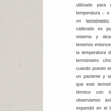
utilizado para
temperatura – o 
un
termómetro
calibrado es p
sistema y alcan
tenemos entonces
la temperatura d
termómetro clín
cuando puesto en
un paciente y s
que este termóm
térmico con 
observamos as
expandió en el 