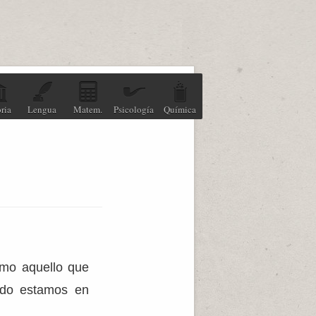
ria
Lengua
Matem.
Psicología
Química
omo aquello que
ando estamos en