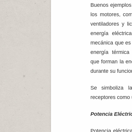
Buenos ejemplos 
los motores, com
ventiladores y l
energía eléctri
mecánica que es l
energía térmica
que forman la en
durante su funci
Se simboliza l
receptores como un
Potencia Eléctri
Potencia eléctri