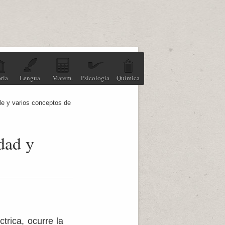
ria
Lengua
Matem.
Psicología
Química
le y varios conceptos de
idad y
trica, ocurre la