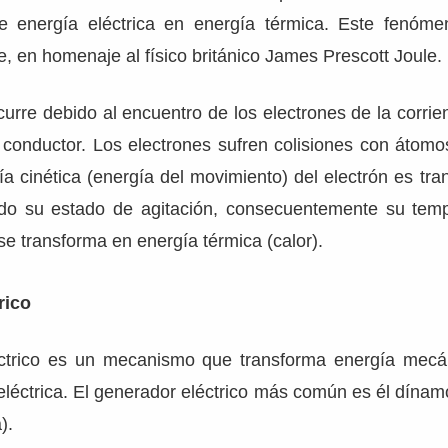
de energía eléctrica en energía térmica. Este fenóm
, en homenaje al físico británico James Prescott Joule.
rre debido al encuentro de los electrones de la corrien
l conductor. Los electrones sufren colisiones con átomo
ía cinética (energía del movimiento) del electrón es tran
o su estado de agitación, consecuentemente su tempe
 se transforma en energía térmica (calor).
rico
éctrico es un mecanismo que transforma energía mecá
eléctrica. El generador eléctrico más común es él dína
).