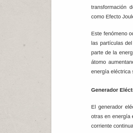
transformación 
como Efecto Joule
Este fenómeno ocu
las partículas de
parte de la energ
átomo aumentand
energía eléctrica
Generador Eléct
El generador el
otras en energía 
corriente continua