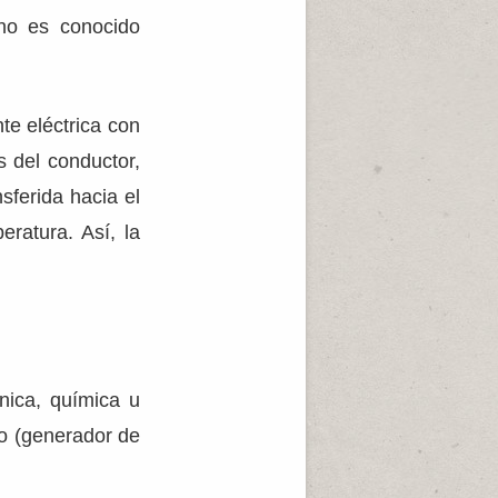
eno es conocido
te eléctrica con
s del conductor,
sferida hacia el
ratura. Así, la
nica, química u
mo (generador de