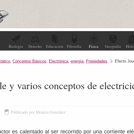
Biología
Derecho
Educación
Filosofía
Física
Geografía
Histo
tático
,
Conceptos Básicos
,
Electrónica
,
energía
,
Propiedades
Efecto Jou
le y varios conceptos de electric
1
Publicado por Monica González
or es calentado al ser recorrido por una corriente eléc