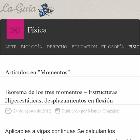
Física
ARTE
BIOLOGÍA
DERECHO
EDUCACIÓN
FILOSOFÍA
FÍSI
Artículos en "Momentos"
Teorema de los tres momentos – Estructuras
Hiperestáticas, desplazamientos en flexión
24 de agosto de 2012
Publicado por Monica González
Aplicables a vigas continuas Se calculan los