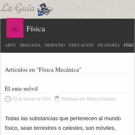
Física
ARTE
BIOLOGÍA
DERECHO
EDUCACIÓN
FILOSOFÍA
FÍSI
Artículos en "Física Mecánica"
El ente móvil
23 de febrero de 2024
Publicado por Monica González
Todas las substancias que pertenecen al mundo
físico, sean terrestres o celestes, son móviles,