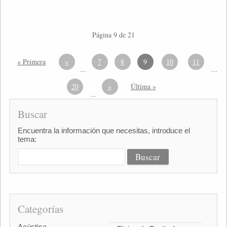
Página 9 de 21
« Primera
«
7
8
9
10
11
...
...
20
»
Última »
...
Buscar
Encuentra la información que necesitas, introduce el
tema:
Categorías
Acústica