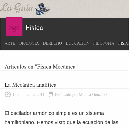
Física
ARTE
BIOLOGÍA
DERECHO
EDUCACIÓN
FILOSOFÍA
FÍSI
Artículos en "Física Mecánica"
La Mecánica analítica
1 de marzo de 2011
Publicado por Monica González
El oscilador armónico simple es un sistema
hamiltoniano. Hemos visto que la ecuación de las