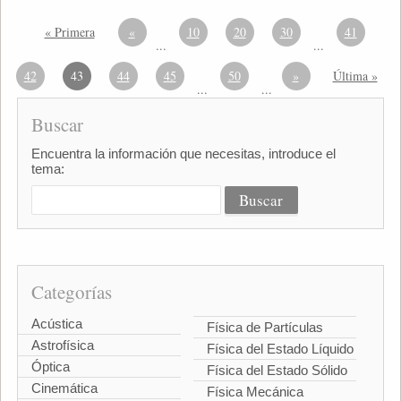
« Primera
«
10
20
30
41
...
...
42
43
44
45
50
»
Última »
...
...
Buscar
Encuentra la información que necesitas, introduce el
tema:
Categorías
Acústica
Física de Partículas
Astrofísica
Física del Estado Líquido
Óptica
Física del Estado Sólido
Cinemática
Física Mecánica