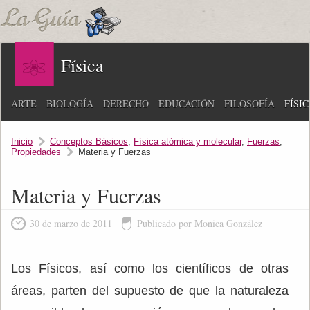
Física
ARTE
BIOLOGÍA
DERECHO
EDUCACIÓN
FILOSOFÍA
FÍSI
Inicio
Conceptos Básicos
,
Física atómica y molecular
,
Fuerzas
,
Propiedades
Materia y Fuerzas
Materia y Fuerzas
30 de marzo de 2011
Publicado por Monica González
Los Físicos, así como los científicos de otras
áreas, parten del supuesto de que la naturaleza