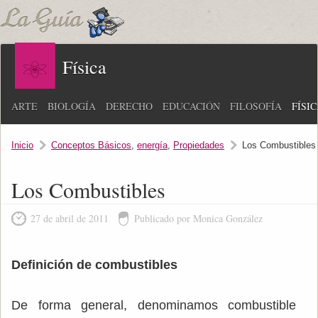
Física
ARTE
BIOLOGÍA
DERECHO
EDUCACIÓN
FILOSOFÍA
FÍSI
Inicio
Conceptos Básicos
,
energía
,
Propiedades
Los Combustibles
Los Combustibles
27 de abril de 2011
Publicado por Monica González
Definición de combustibles
De forma general, denominamos combustible