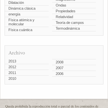
Dilatación
Ondas
Dinámica clásica
Propiedades
energía
Relatividad
Física atómica y
Teoría de campos
molecular
Termodinámica
Física cuántica
Archivo
2013
2008
2012
2007
2011
2006
2010
Queda prohibida la reproducción total o parcial de los contenidos de