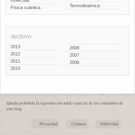
molecular
Termodinámica
Física cuántica
Archivo
2013
2008
2012
2007
2011
2006
2010
Queda prohibida la reproducción total o parcial de los contenidos de
este blog
Privacidad
Contacto
Publicidad