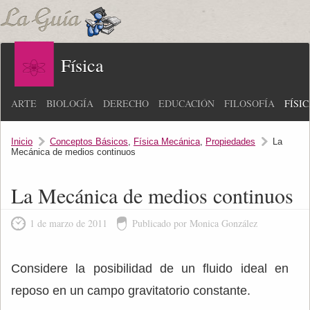
Física
ARTE
BIOLOGÍA
DERECHO
EDUCACIÓN
FILOSOFÍA
FÍSI
Inicio
Conceptos Básicos
,
Física Mecánica
,
Propiedades
La
Mecánica de medios continuos
La Mecánica de medios continuos
1 de marzo de 2011
Publicado por Monica González
Considere la posibilidad de un fluido ideal en
reposo en un campo gravitatorio constante.