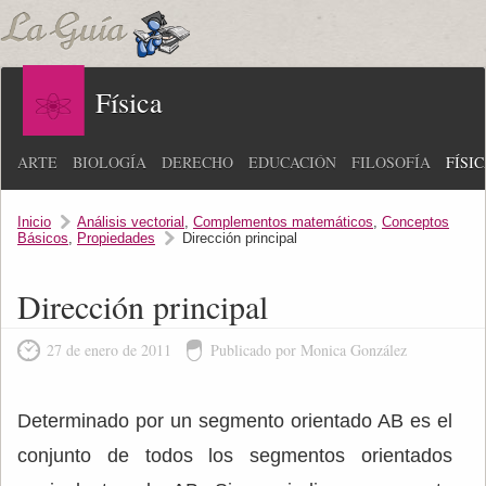
Física
ARTE
BIOLOGÍA
DERECHO
EDUCACIÓN
FILOSOFÍA
FÍSI
Inicio
Análisis vectorial
,
Complementos matemáticos
,
Conceptos
Básicos
,
Propiedades
Dirección principal
Dirección principal
27 de enero de 2011
Publicado por Monica González
Determinado por un segmento orientado AB es el
conjunto de todos los segmentos orientados