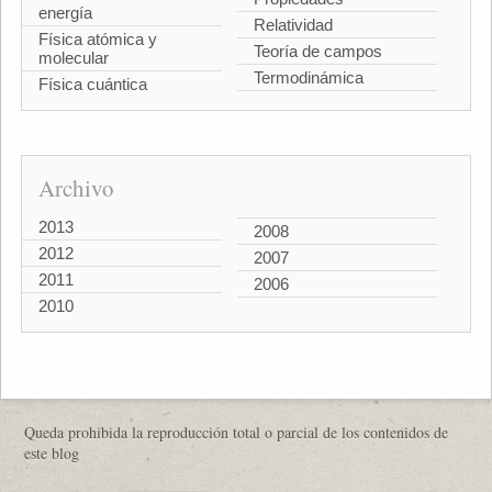
energía
Relatividad
Física atómica y
Teoría de campos
molecular
Termodinámica
Física cuántica
Archivo
2013
2008
2012
2007
2011
2006
2010
Queda prohibida la reproducción total o parcial de los contenidos de
este blog