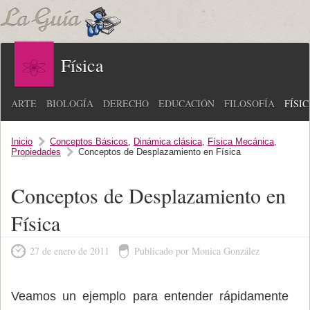
Física
ARTE
BIOLOGÍA
DERECHO
EDUCACIÓN
FILOSOFÍA
FÍSI
Inicio
Conceptos Básicos
,
Dinámica clásica
,
Física Mecánica
,
Propiedades
Conceptos de Desplazamiento en Física
Conceptos de Desplazamiento en
Física
27 de enero de 2011
Publicado por Monica González
Veamos un ejemplo para entender rápidamente