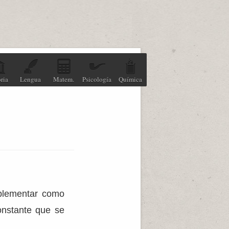
ria
Lengua
Matem.
Psicología
Química
mplementar como
onstante que se