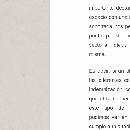
importante desta
espacio con una f
soportada nos p
punto p este p
vectorial divid
misma.
Es decir, si un 
las diferentes c
indemnización co
que el factor ti
este tipo de 
pudimos ver en 
cumple a raja tab