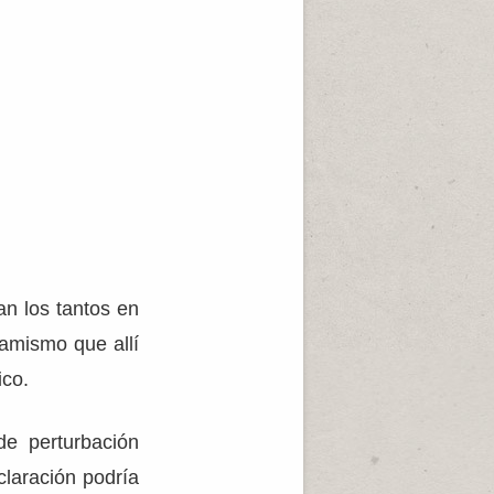
an los tantos en
namismo que allí
ico.
de perturbación
claración podría