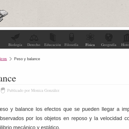
Biología
Derecho
Educación
Filosofía
Física
Geografía
Histo
icos
Peso y balance
ance
Publicado por Monica González
peso y balance los efectos que se pueden llegar a i
observados por los objetos en reposo y la velocidad c
librio mecánico y estático.