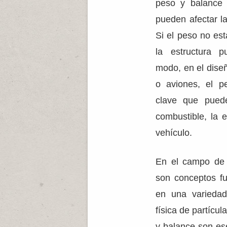
peso y balance d
pueden afectar la
Si el peso no es
la estructura 
modo, en el dise
o aviones, el p
clave que puede
combustible, la e
vehículo.
En el campo de l
son conceptos fu
en una variedad
física de partícul
y balance son es