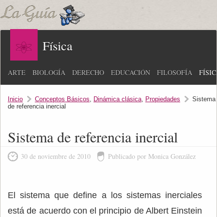
Física
ARTE
BIOLOGÍA
DERECHO
EDUCACIÓN
FILOSOFÍA
FÍSI
Inicio
Conceptos Básicos
,
Dinámica clásica
,
Propiedades
Sistema
de referencia inercial
Sistema de referencia inercial
30 de noviembre de 2010
Publicado por Monica González
El sistema que define a los sistemas inerciales
está de acuerdo con el principio de Albert Einstein