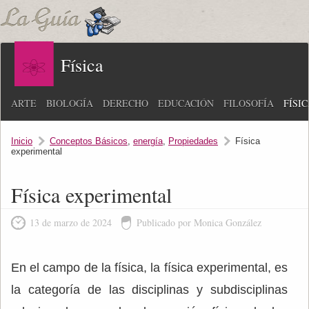
Física
ARTE
BIOLOGÍA
DERECHO
EDUCACIÓN
FILOSOFÍA
FÍSI
Inicio
Conceptos Básicos
,
energía
,
Propiedades
Física
experimental
Física experimental
13 de marzo de 2024
Publicado por Monica González
En el campo de la física, la física experimental, es
la categoría de las disciplinas y subdisciplinas