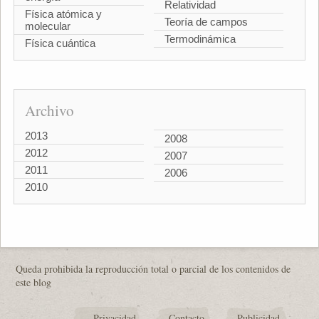
Relatividad
Física atómica y
Teoría de campos
molecular
Termodinámica
Física cuántica
Archivo
2013
2008
2012
2007
2011
2006
2010
Queda prohibida la reproducción total o parcial de los contenidos de
este blog
Privacidad
Contacto
Publicidad