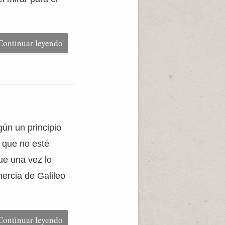
Continuar leyendo
ún un principio
e que no esté
ue una vez lo
nercia de Galileo
Continuar leyendo