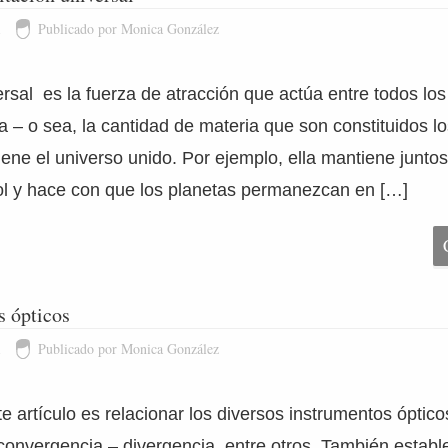
1
Publicado por Monica González
rsal es la fuerza de atracción que actúa entre todos los
 – o sea, la cantidad de materia que son constituidos l
iene el universo unido. Por ejemplo, ella mantiene junto
sol y hace con que los planetas permanezcan en […]
s ópticos
1
Publicado por Monica González
te artículo es relacionar los diversos instrumentos óptic
nvergencia – divergencia, entre otros. También establ