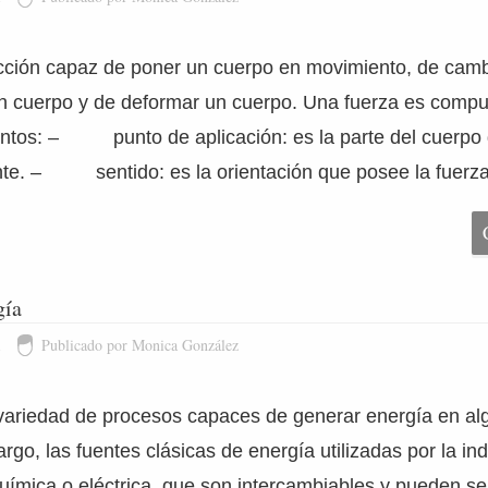
cción capaz de poner un cuerpo en movimiento, de camb
n cuerpo y de deformar un cuerpo. Una fuerza es compu
entos: – punto de aplicación: es la parte del cuerpo 
nte. – sentido: es la orientación que posee la fuerza
gía
1
Publicado por Monica González
variedad de procesos capaces de generar energía en al
go, las fuentes clásicas de energía utilizadas por la in
química o eléctrica, que son intercambiables y pueden s