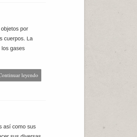
 objetos por
os cuerpos. La
s los gases
Continuar leyendo
os así como sus
ecer sus diversas