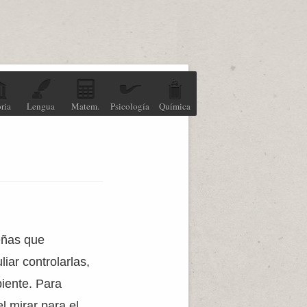
ria
Lengua
Matem.
Psicología
Química
eñas que
ar controlarlas,
iente. Para
l mirar para el