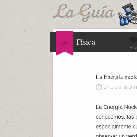
Física
Arte
La Energía nucl
27 de abril de 201
La Energía Nucle
conocemos, las p
especialmente cu
observar un verd