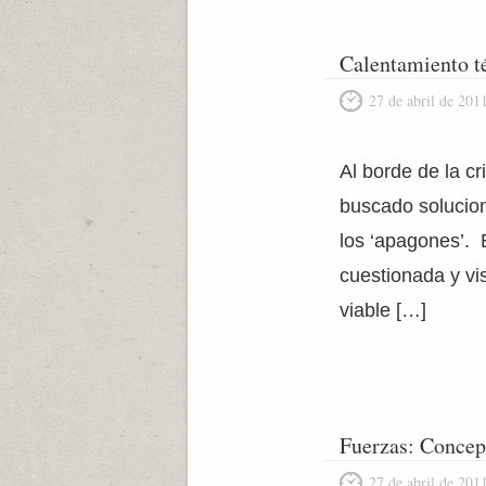
Calentamiento t
27 de abril de 201
Al borde de la c
buscado solucion
los ‘apagones’. 
cuestionada y vi
viable […]
Fuerzas: Concep
27 de abril de 201