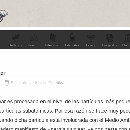
Biología
Derecho
Educación
Filosofía
Física
Geografía
Histo
ear
1
Publicado por Monica González
ar es procesada en el nivel de las partículas más pequ
artículas subatómicas. Por esa razón se hace muy peculi
ando dicha partícula está involucrada con el Medio Amb
adero manifiesto de Energía Nuclear, ya nos basta con e