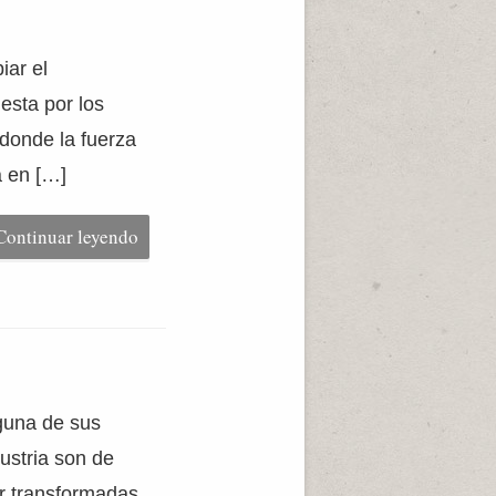
iar el
esta por los
donde la fuerza
 en […]
Continuar leyendo
guna de sus
dustria son de
er transformadas