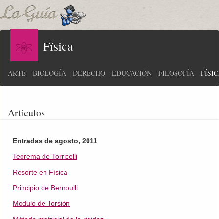
Física
ARTE
BIOLOGÍA
DERECHO
EDUCACIÓN
FILOSOFÍA
FÍSI
Artículos
Entradas de agosto, 2011
Teorema de Torricelli
Resorte en Física
Principio de Bernoulli
Modulo de Torsión