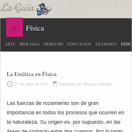
Física
ARTE
BIOLOGÍA
DERECHO
EDUCACIÓN
FILOSOFÍA
FÍSI
La Estática en Física
27 de enero de 2011
Publicado por Monica González
Las fuerzas de rozamiento son de gran
importancia en todos los procesos que ocurren en
la naturaleza. Su origen es, por supuesto, en las
áreas de contacto entre dos cuerpos. Por lo tanto,