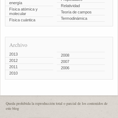
energía
Relatividad
Física atómica y
Teoría de campos
molecular
Termodinámica
Física cuántica
Archivo
2013
2008
2012
2007
2011
2006
2010
Queda prohibida la reproducción total o parcial de los contenidos de
este blog