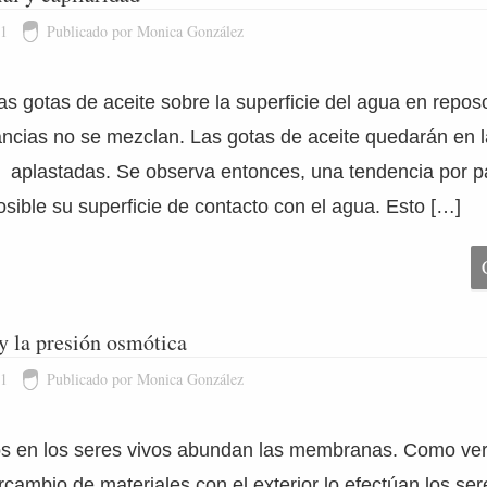
11
Publicado por Monica González
s gotas de aceite sobre la superficie del agua en repo
cias no se mezclan. Las gotas de aceite quedarán en la
 aplastadas. Se observa entonces, una tendencia por pa
osible su superficie de contacto con el agua. Esto […]
 la presión osmótica
11
Publicado por Monica González
vos en los seres vivos abundan las membranas. Como ve
cambio de materiales con el exterior lo efectúan los ser