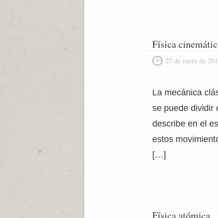
Física cinemátic
27 de enero de 20
La mecánica clási
se puede dividir
describe en el e
estos movimiento
[…]
Física atómica