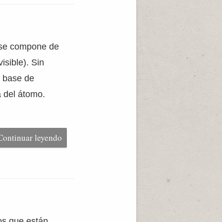
n se compone de
isible). Sin
a base de
 del átomo.
Continuar leyendo
cos que están