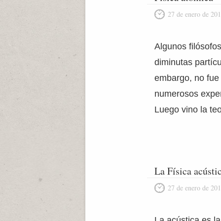
27 de enero de 20
Algunos filósofo
diminutas partícu
embargo, no fue 
numerosos experi
Luego vino la te
La Física acústi
27 de enero de 20
La acústica es l