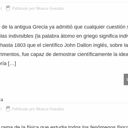
11
Publicado por Monica González
s de la antigua Grecia ya admitió que cualquier cuestió
las indivisibles (la palabra átomo en griego significa indiv
hasta 1803 que el científico John Dalton Inglés, sobre l
mentos, fue capaz de demostrar científicamente la idea
oría […]
ca
11
Publicado por Monica González
a rama de la física que estudia todos los fenómenos físi