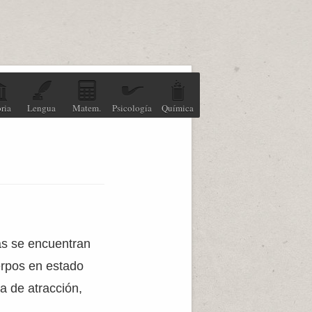
ria
Lengua
Matem.
Psicología
Química
as se encuentran
erpos en estado
a de atracción,