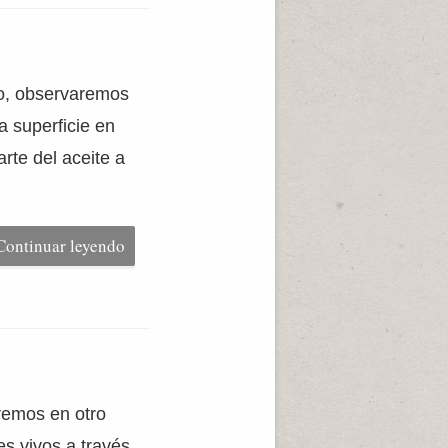
so, observaremos
 superficie en
rte del aceite a
Continuar leyendo
remos en otro
es vivos a través