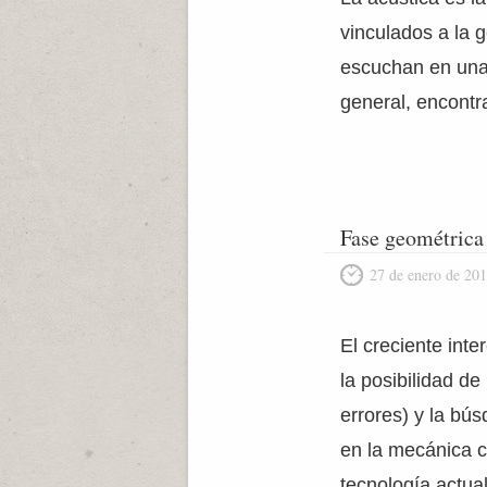
vinculados a la 
escuchan en una 
general, encontr
Fase geométrica
27 de enero de 20
El creciente int
la posibilidad d
errores) y la bú
en la mecánica c
tecnología actua