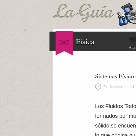
Física
Arte
Sistemas Físico
27 de enero de 20
Los Fluidos Todo
formados por mol
sólido se encuen
lo que origina q