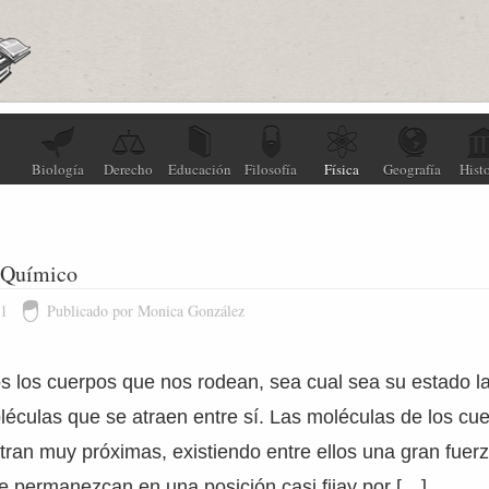
Biología
Derecho
Educación
Filosofía
Física
Geografía
Histo
-Químico
11
Publicado por Monica González
s los cuerpos que nos rodean, sea cual sea su estado l
éculas que se atraen entre sí. Las moléculas de los cu
tran muy próximas, existiendo entre ellos una gran fuerz
ue permanezcan en una posición casi fijay por […]