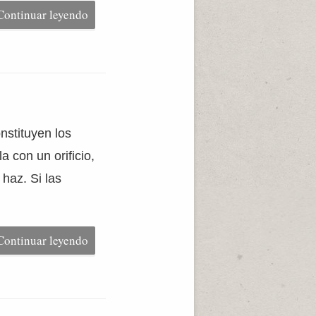
Continuar leyendo
nstituyen los
 con un orificio,
 haz. Si las
Continuar leyendo