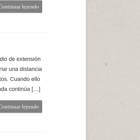
Continuar leyendo
io de extensión
rse una distancia
tos. Cuando ello
onda continúa […]
Continuar leyendo