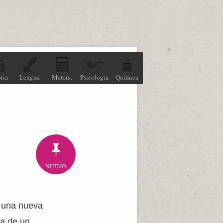
ria
Lengua
Matem.
Psicología
Química
NUEVO
e una nueva
va de un