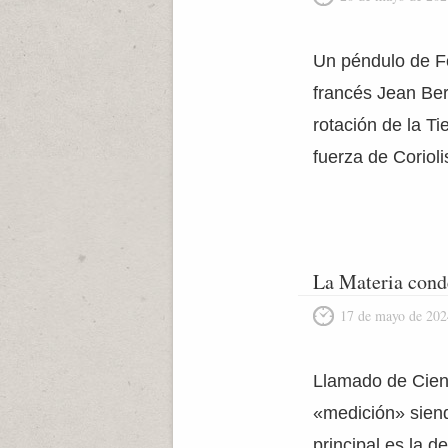
Un péndulo de Fo
francés Jean Ber
rotación de la Ti
fuerza de Coriol
La Materia cond
17 de mayo de 202
Llamado de Cienc
«medición» siendo
principal es la de