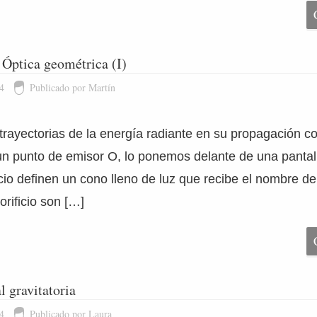
Óptica geométrica (I)
4
Publicado por Martín
trayectorias de la energía radiante en su propagación co
 un punto de emisor O, lo ponemos delante de una pantalla
ficio definen un cono lleno de luz que recibe el nombre de
rificio son […]
l gravitatoria
4
Publicado por Laura