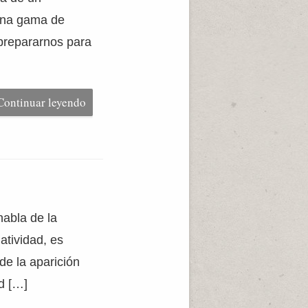
 una gama de
prepararnos para
Continuar leyendo
habla de la
latividad, es
de la aparición
ad […]