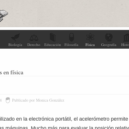
Biología
Derecho
Educación
Filosofía
Física
Geografía
Histo
s en física
4
Publicado por Monica González
lizado en la electrónica portátil, el acelerómetro permit
las máquinas. Mucho más para evaluar la posición relati