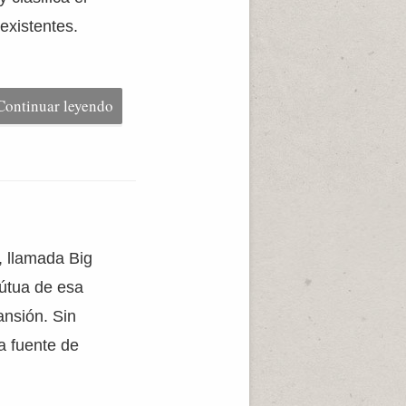
existentes.
Continuar leyendo
, llamada Big
mútua de esa
nsión. Sin
a fuente de