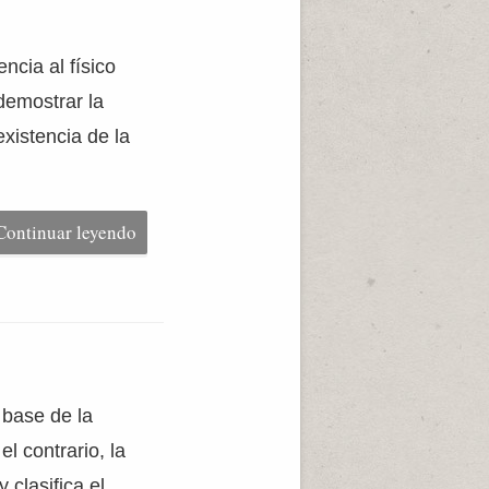
ncia al físico
demostrar la
existencia de la
Continuar leyendo
 base de la
l contrario, la
 clasifica el