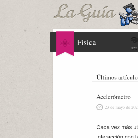
Física
Arte
Últimos artículo
Acelerómetro
23 de mayo de 202
Cada vez más uti
interacción con 