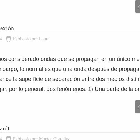
lexión
4
Publicado por Laura
os considerado ondas que se propagan en un único med
embargo, lo normal es que una onda después de propaga
ance la superficie de separación entre dos medios distin
ugar, por lo general, dos fenómenos: 1) Una parte de la 
ault
4
Publicado por Monica González