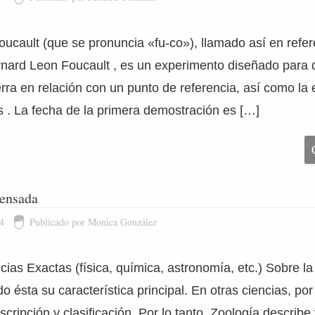
ucault (que se pronuncia «fu-co»), llamado así en refere
nard Leon Foucault , es un experimento diseñado para 
erra en relación con un punto de referencia, así como la 
is . La fecha de la primera demostración es […]
ensada
4
Publicado por Monica González
ias Exactas (física, química, astronomía, etc.) Sobre la
 ésta su característica principal. En otras ciencias, por e
scripción y clasificación. Por lo tanto, Zoología describe y