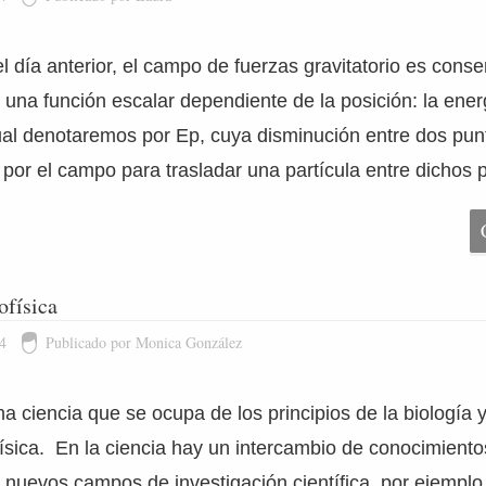
día anterior, el campo de fuerzas gravitatorio es conser
r una función escalar dependiente de la posición: la ener
cual denotaremos por Ep, cuya disminución entre dos punt
 por el campo para trasladar una partícula entre dichos 
ofísica
4
Publicado por Monica González
na ciencia que se ocupa de los principios de la biología
 física. En la ciencia hay un intercambio de conocimiento
 nuevos campos de investigación científica, por ejemplo