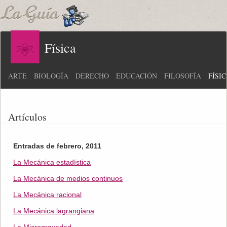
Física
ARTE
BIOLOGÍA
DERECHO
EDUCACIÓN
FILOSOFÍA
FÍSI
Artículos
Entradas de febrero, 2011
La Mecánica estadística
La Mecánica de medios continuos
La Mecánica racional
La Mecánica lagrangiana