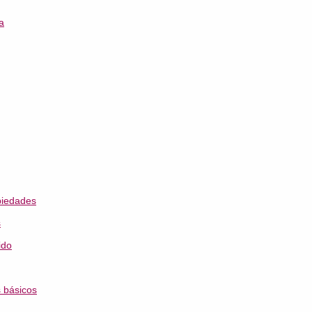
a
piedades
s
ido
s básicos