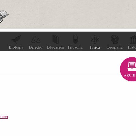
Biología
Derecho
Educación
Filosofía
Física
Geografía
Histo
ARCHI
mica