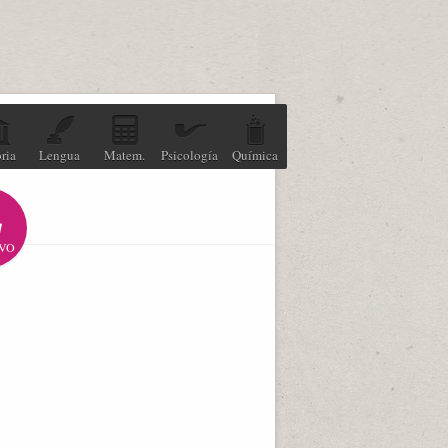
ria
Lengua
Matem.
Psicología
Química
VO